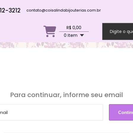
12-3212
contato@coisalindabijouterias.com.br
R$ 0,00
0 Item
Para continuar, informe seu email
Seu cadastro está em processo de aprovação.
Email ou senha estão incorretos.
Em breve entraremos em contato.
Contin
Entra