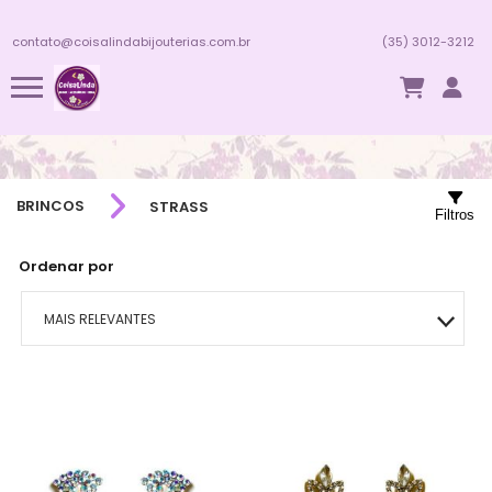
contato@coisalindabijouterias.com.br
(35) 3012-3212
BRINCOS
STRASS
Filtros
Ordenar por
MAIS RELEVANTES
MAIS VENDIDOS
MENOR PREÇO
MAIOR PREÇO