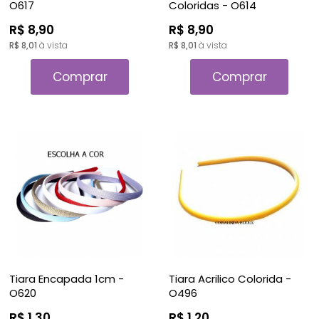
O617
Coloridas - O614
R$ 8,90
R$ 8,90
R$ 8,01
à vista
R$ 8,01
à vista
Comprar
Comprar
Tiara Encapada 1cm -
Tiara Acrilico Colorida -
O620
O496
R$ 1,30
R$ 1,20