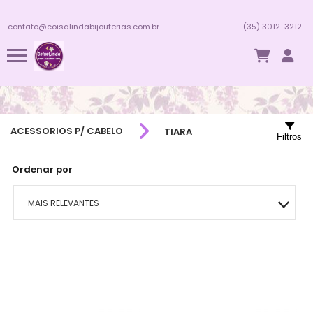
contato@coisalindabijouterias.com.br
(35) 3012-3212
ACESSORIOS P/ CABELO
TIARA
Filtros
Ordenar por
MAIS RELEVANTES
MAIS VENDIDOS
MENOR PREÇO
MAIOR PREÇO