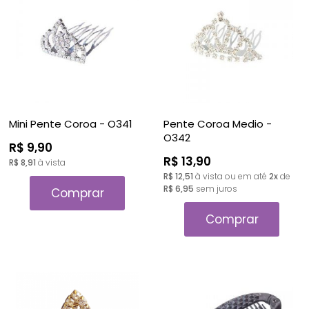
A - Z
Mini Pente Coroa - O341
Pente Coroa Medio -
O342
R$ 9,90
R$ 13,90
R$ 8,91
à vista
R$ 12,51
à vista ou em até
2x
de
R$ 6,95
sem juros
Comprar
Comprar