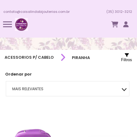
contato@coisalindabijouterias.com.br
(35) 3012-3212
ACESSORIOS P/ CABELO
PIRANHA
Filtros
Ordenar por
MAIS RELEVANTES
MAIS VENDIDOS
MENOR PREÇO
MAIOR PREÇO